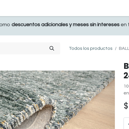
TERRAZA
COMEDOR Y BAR
RECAMARA
 como
descuentos adicionales y meses sin intereses
en t
Todos los productos
BALL
B
2
10
en