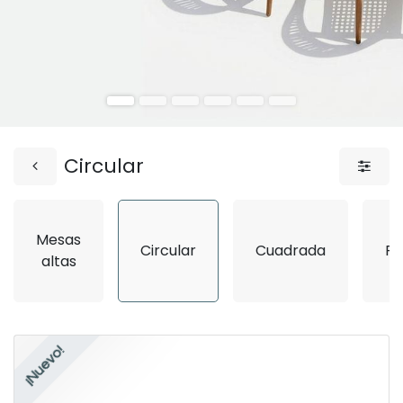
Circular
Mesas
Circular
Cuadrada
Re
altas
¡Nuevo!