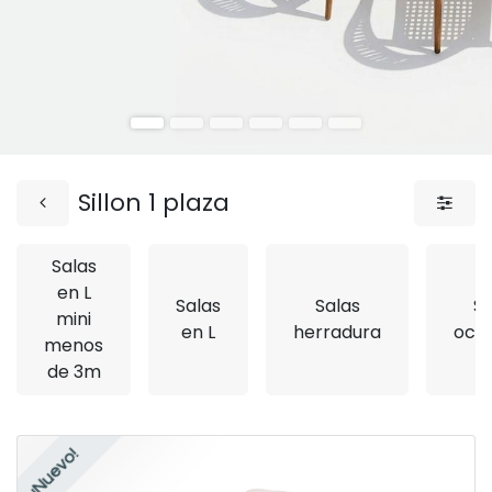
Sillon 1 plaza
Salas
en L
Salas
Salas
Si
mini
en L
herradura
ocas
menos
de 3m
¡Nuevo!