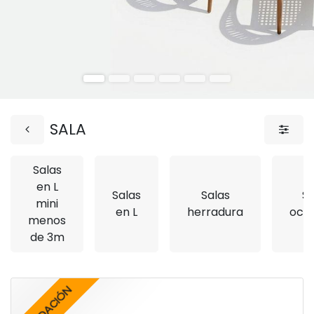
SALA
Salas
en L
Salas
Salas
Si
mini
en L
herradura
ocas
menos
de 3m
LIQUIDACIÓN