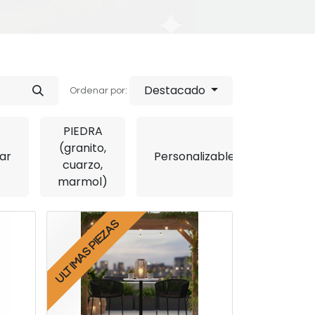
Destacado
Ordenar por:
PIEDRA
(granito,
Entr
ar
Personalizables
cuarzo,
expr
marmol)
ULTIMAS PIEZAS