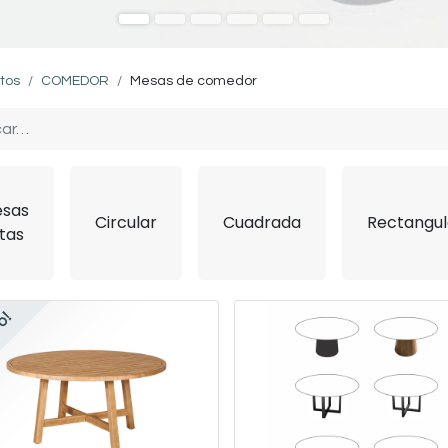
tos
COMEDOR
Mesas de comedor
sas
Circular
Cuadrada
Rectangul
ltas
o!