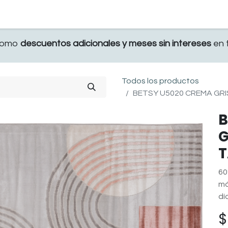
TERRAZA
COMEDOR Y BAR
RECAMARA
 como
descuentos adicionales y meses sin intereses
en t
Todos los productos
BETSY U5020 CREMA GRIS
B
G
T
60
má
dí