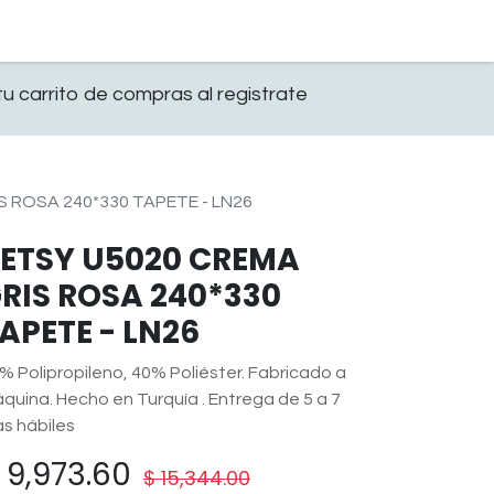
0
OFICINA
CONTACTO
u carrito de compras al registrate
 ROSA 240*330 TAPETE - LN26
ETSY U5020 CREMA
RIS ROSA 240*330
APETE - LN26
% Polipropileno, 40% Poliéster. Fabricado a
quina. Hecho en Turquía . Entrega de 5 a 7
as hábiles
$
9,973.60
$
15,344.00