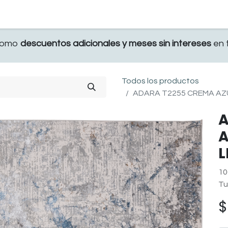
TERRAZA
COMEDOR Y BAR
RECAMARA
 como
descuentos adicionales y meses sin intereses
en t
Todos los productos
ADARA T2255 CREMA AZUL
A
A
L
10
Tu