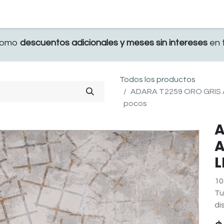
TERRAZA
COMEDOR Y BAR
RECAMARA
 como
descuentos adicionales y meses sin intereses
en t
Todos los productos
ADARA T2259 ORO GRIS A
pocos
A
A
L
10
Tu
di