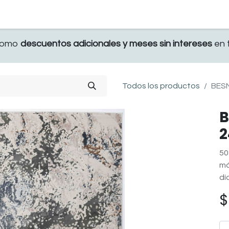
TERRAZA
COMEDOR Y BAR
RECAMARA
 como
descuentos adicionales y meses sin intereses
en t
Todos los productos
BESN
B
2
50
má
dí