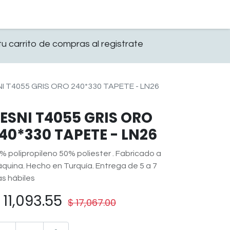
0
OFICINA
CONTACTO
u carrito de compras al registrate
I T4055 GRIS ORO 240*330 TAPETE - LN26
ESNI T4055 GRIS ORO
40*330 TAPETE - LN26
% polipropileno 50% poliester . Fabricado a
quina. Hecho en Turquía. Entrega de 5 a 7
as hábiles
$
11,093.55
$
17,067.00