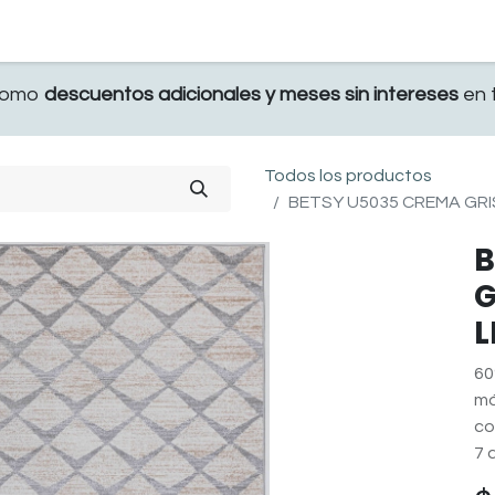
TERRAZA
COMEDOR Y BAR
RECAMARA
 como
descuentos adicionales y meses sin intereses
en t
Todos los productos
BETSY U5035 CREMA GRIS
B
G
L
60
má
co
7 