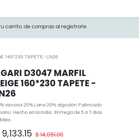
0
OFICINA
CONTACTO
u carrito de compras al registrate
E 160*230 TAPETE - LN26
GARI D3047 MARFIL
EIGE 160*230 TAPETE -
N26
% viscosa 25% Lana 20% algodón. Fabricado
mano. Hecho en la India . Entrega de 5 a 7 días
biles
$
9,133.15
$
14,051.00