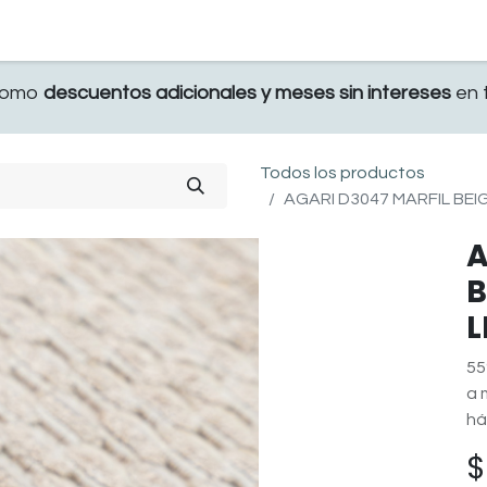
TERRAZA
COMEDOR Y BAR
RECAMARA
 como
descuentos adicionales y meses sin intereses
en t
Todos los productos
AGARI D3047 MARFIL BEIG
A
B
L
55
a 
há