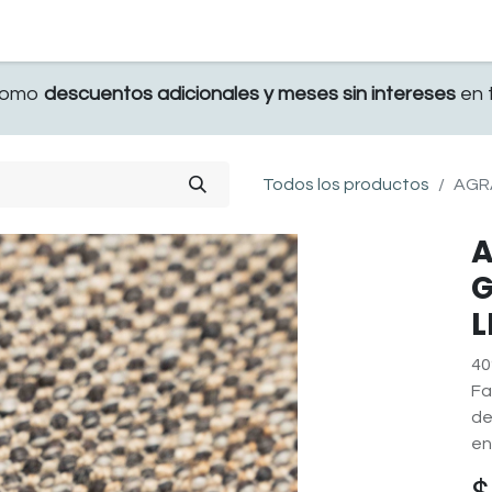
TERRAZA
COMEDOR Y BAR
RECAMARA
 como
descuentos adicionales y meses sin intereses
en t
Todos los productos
AGRA
A
G
L
40
Fa
de
en