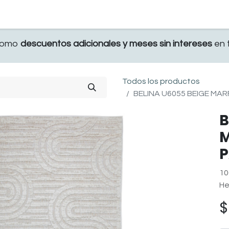
TERRAZA
COMEDOR Y BAR
RECAMARA
 como
descuentos adicionales y meses sin intereses
en t
Todos los productos
BELINA U6055 BEIGE MAR
B
M
P
10
He