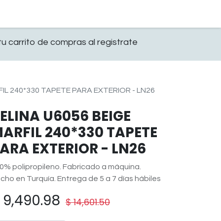
0
OFICINA
CONTACTO
u carrito de compras al registrate
FIL 240*330 TAPETE PARA EXTERIOR - LN26
ELINA U6056 BEIGE
ARFIL 240*330 TAPETE
ARA EXTERIOR - LN26
0% polipropileno. Fabricado a máquina.
cho en Turquía. Entrega de 5 a 7 días hábiles
$
9,490.98
$
14,601.50