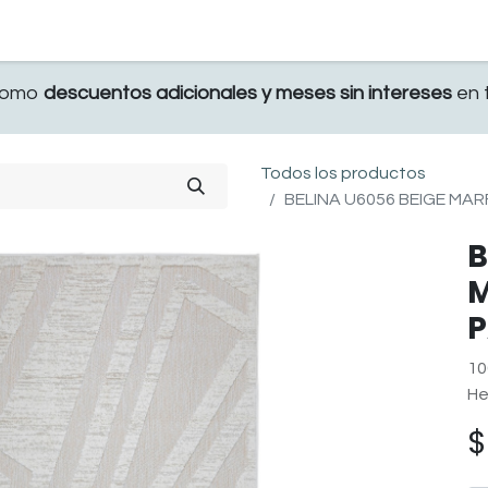
TERRAZA
COMEDOR Y BAR
RECAMARA
 como
descuentos adicionales y meses sin intereses
en t
Todos los productos
BELINA U6056 BEIGE MAR
B
M
P
10
He