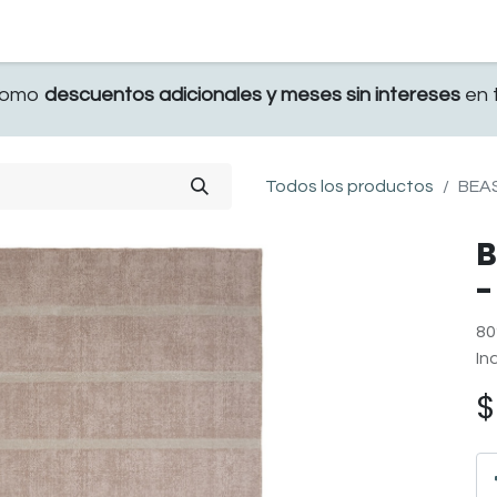
TERRAZA
COMEDOR Y BAR
RECAMARA
 como
descuentos adicionales y meses sin intereses
en t
Todos los productos
BEAS
B
-
80
In