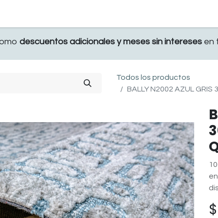
TERRAZA
COMEDOR Y BAR
RECAMARA
 como
descuentos adicionales y meses sin intereses
en t
Todos los productos
BALLY N2002 AZUL GRIS 
B
3
Q
10
en
di