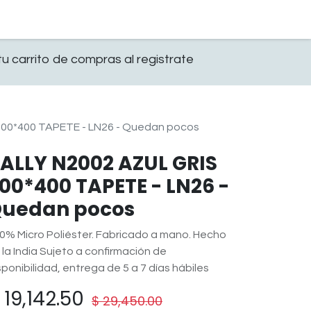
0
OFICINA
CONTACTO
u carrito de compras al registrate
300*400 TAPETE - LN26 - Quedan pocos
ALLY N2002 AZUL GRIS
00*400 TAPETE - LN26 -
uedan pocos
0% Micro Poliéster. Fabricado a mano. Hecho
 la India Sujeto a confirmación de
sponibilidad, entrega de 5 a 7 días hábiles
$
19,142.50
$
29,450.00