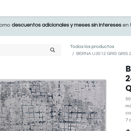
TERRAZA
COMEDOR Y BAR
RECAMARA
 como
descuentos adicionales y meses sin intereses
en t
Todos los productos
BERNA U3012 GRIS GRIS 
B
2
Q
50
má
co
7 