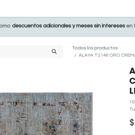
TERRAZA
COMEDOR Y BAR
RECAMARA
 como
descuentos adicionales y meses sin intereses
en t
Todos los productos
ALAYA T2146 ORO CREMA
A
C
L
10
Tu