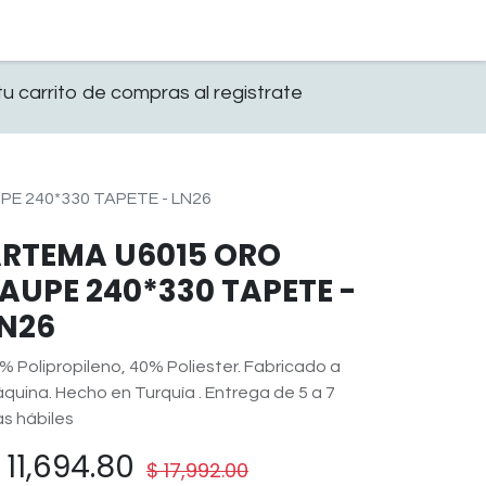
0
OFICINA
CONTACTO
u carrito de compras al registrate
E 240*330 TAPETE - LN26
RTEMA U6015 ORO
AUPE 240*330 TAPETE -
N26
% Polipropileno, 40% Poliester. Fabricado a
quina. Hecho en Turquía . Entrega de 5 a 7
as hábiles
$
11,694.80
$
17,992.00