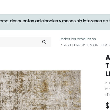
TERRAZA
COMEDOR Y BAR
RECAMARA
 como
descuentos adicionales y meses sin intereses
en t
Todos los productos
ARTEMA U6015 ORO TAUP
A
T
L
60
má
dí