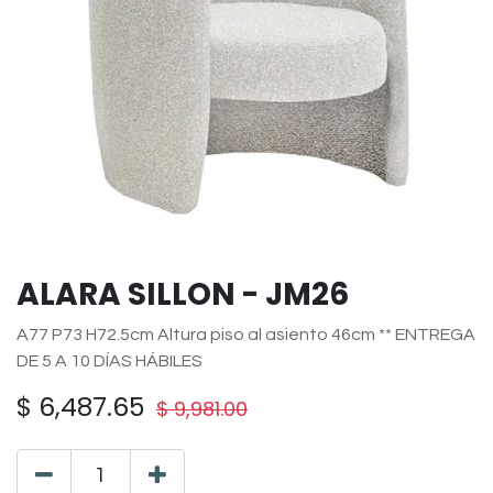
ALARA SILLON - JM26
A77 P73 H72.5cm Altura piso al asiento 46cm ** ENTREGA
DE 5 A 10 DÍAS HÁBILES
$
6,487.65
$
9,981.00