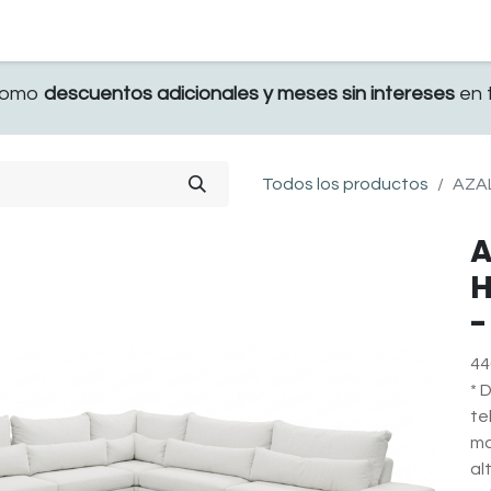
TERRAZA
COMEDOR Y BAR
RECAMARA
 como
descuentos adicionales y meses sin intereses
en t
Todos los productos
AZAL
A
H
-
44
* 
te
ma
al