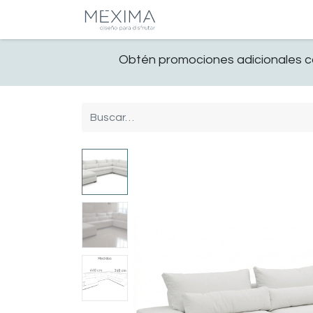
CATALOGO
SALA
Obtén promociones adicionales