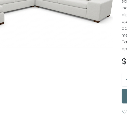
sa
in
al
ap
ac
me
Fa
ap