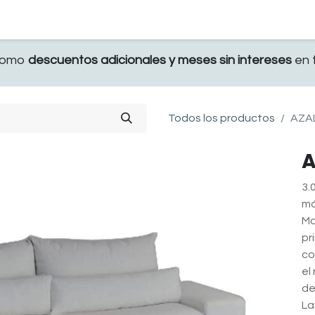
TERRAZA
COMEDOR Y BAR
RECAMARA
 como
descuentos adicionales y meses sin intereses
en t
Todos los productos
AZAL
A
3.
má
Ma
pr
co
el
de
La