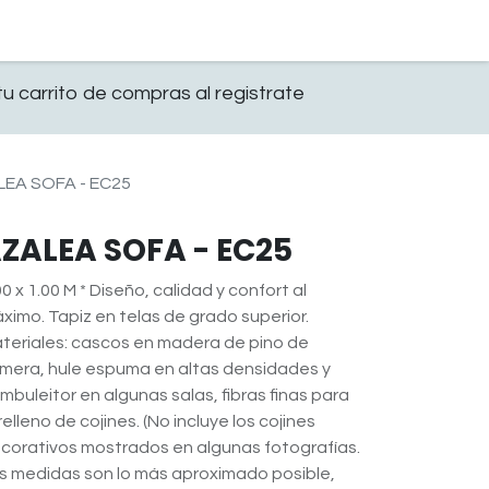
0
OFICINA
CONTACTO
u carrito de compras al registrate
EA SOFA - EC25
ZALEA SOFA - EC25
00 x 1.00 M * Diseño, calidad y confort al
ximo. Tapiz en telas de grado superior.
teriales: cascos en madera de pino de
imera, hule espuma en altas densidades y
mbuleitor en algunas salas, fibras finas para
 relleno de cojines. (No incluye los cojines
corativos mostrados en algunas fotografías.
s medidas son lo más aproximado posible,