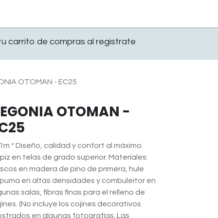
0
OFICINA
CONTACTO
u carrito de compras al registrate
ONIA OTOMAN - EC25
EGONIA OTOMAN -
C25
1m * Diseño, calidad y confort al máximo.
piz en telas de grado superior. Materiales:
scos en madera de pino de primera, hule
puma en altas densidades y combuleitor en
gunas salas, fibras finas para el relleno de
jines. (No incluye los cojines decorativos
strados en algunas fotografías. Las