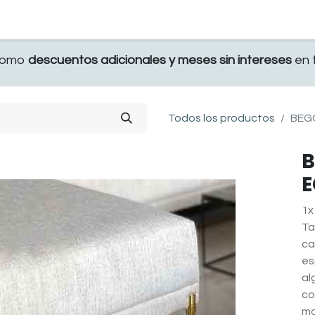
TERRAZA
COMEDOR Y BAR
RECAMARA
 como
descuentos adicionales y meses sin intereses
en t
Todos los productos
BEG
B
E
1x
Ta
ca
es
al
co
mo