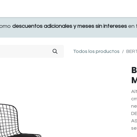
TERRAZA
COMEDOR Y BAR
RECAMARA
 como
descuentos adicionales y meses sin intereses
en t
Todos los productos
BERT
B
Al
cm
ne
DE
AS
se