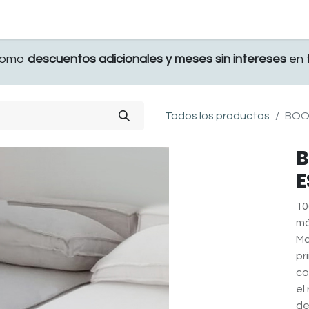
TERRAZA
COMEDOR Y BAR
RECAMARA
 como
descuentos adicionales y meses sin intereses
en t
Todos los productos
BOO
E
10
má
Ma
pr
co
el
de