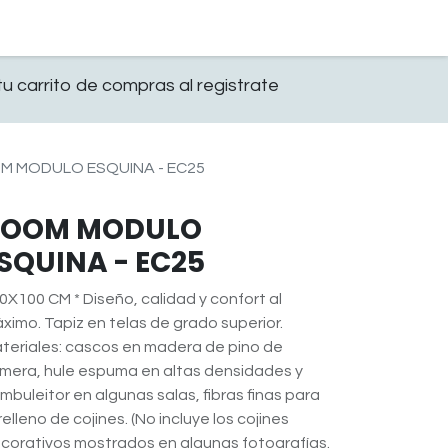
0
OFICINA
CONTACTO
u carrito de compras al registrate
M MODULO ESQUINA - EC25
BOOM MODULO
SQUINA - EC25
0X100 CM * Diseño, calidad y confort al
ximo. Tapiz en telas de grado superior.
teriales: cascos en madera de pino de
imera, hule espuma en altas densidades y
mbuleitor en algunas salas, fibras finas para
 relleno de cojines. (No incluye los cojines
corativos mostrados en algunas fotografías.