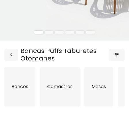
Bancas Puffs Taburetes
Otomanes
Bancos
Camastros
Mesas
c
l