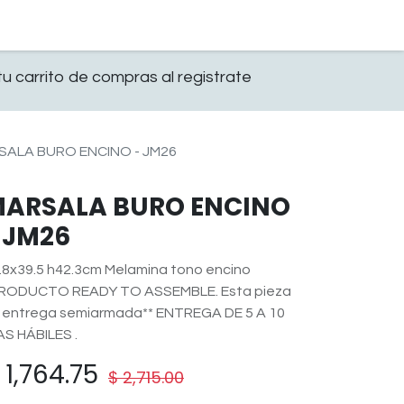
0
OFICINA
CONTACTO
u carrito de compras al registrate
SALA BURO ENCINO - JM26
ARSALA BURO ENCINO
 JM26
.8x39.5 h42.3cm Melamina tono encino
RODUCTO READY TO ASSEMBLE. Esta pieza
 entrega semiarmada** ENTREGA DE 5 A 10
AS HÁBILES .
$
1,764.75
$
2,715.00