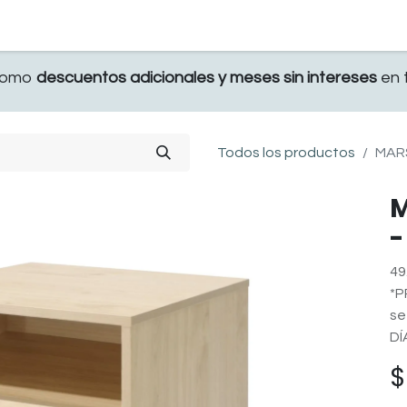
TERRAZA
COMEDOR Y BAR
RECAMARA
 como
descuentos adicionales y meses sin intereses
en t
Todos los productos
MAR
M
-
49
*P
se
DÍ