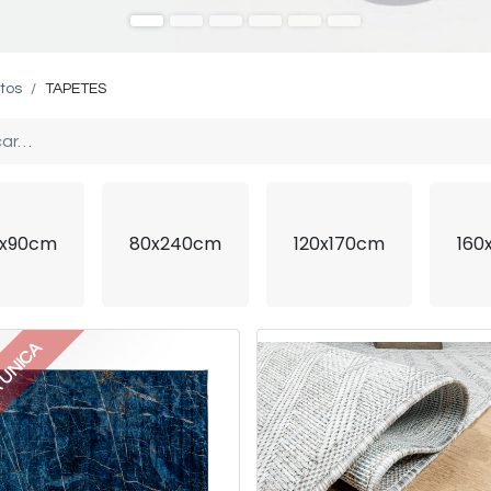
tos
TAPETES
x90cm
80x240cm
120x170cm
160
 UNICA