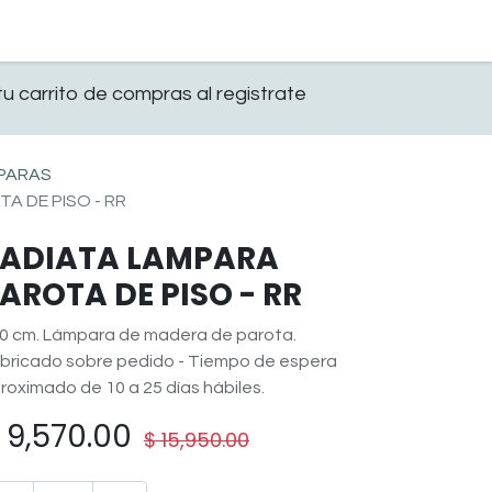
0
OFICINA
CONTACTO
u carrito de compras al registrate
PARAS
A DE PISO - RR
ADIATA LAMPARA
AROTA DE PISO - RR
0 cm. Lámpara de madera de parota.
bricado sobre pedido - Tiempo de espera
roximado de 10 a 25 días hábiles.
$
9,570.00
$
15,950.00