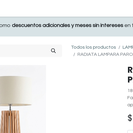
TERRAZA
COMEDOR Y BAR
RECAMARA
 como
descuentos adicionales y meses sin intereses
en t
Todos los productos
LAM
RADIATA LAMPARA PAROT
R
P
18
Fa
ap