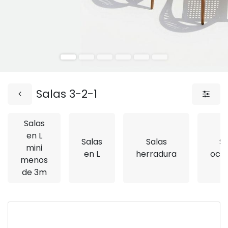
Salas 3-2-1
Salas
en L
Salas
Salas
Si
mini
en L
herradura
ocas
menos
de 3m